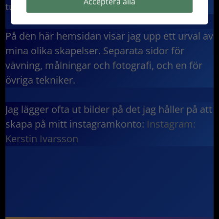
Acceptera alla
tuschmåleri.
På den här hemsidan visar jag upp ett urval av
mina olika skapelser. Separata sidor för
vävning, målningar och fotografi, och en för
övriga tekniker.
Jag lägger ofta ut bilder på det jag håller på att
skapa på mitt instagramkonto:
Instagram:
Kerstin Ivarsson