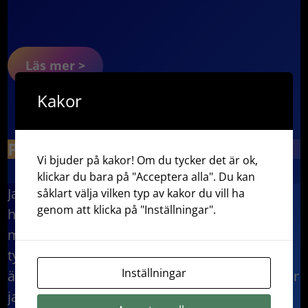
Läs mer >
Kakor
Portfolio
sidor
Vi bjuder på kakor! Om du tycker det är ok,
klickar du bara på "Acceptera alla". Du kan
Jag har i hela mitt liv ägnat mig åt konst och
såklart välja vilken typ av kakor du vill ha
genom att klicka på "Inställningar".
hantverk på hobbynivå. Jag har tecknat och
målat, hållit på med keramik, trä och textil,
tycker om att testa nya områden. Numera
Inställningar
ägnar jag mig allra mest åt vävning, och målar
jag är det numera oftast kinesiskt