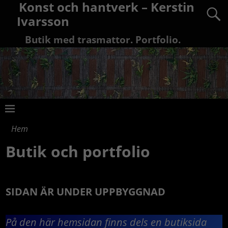
Konst och hantverk – Kerstin
Ivarsson
Butik med trasmattor. Portfolio.
Hem
Butik och portfolio
SIDAN ÄR UNDER UPPBYGGNAD
På den här hemsidan finns dels en butiksida