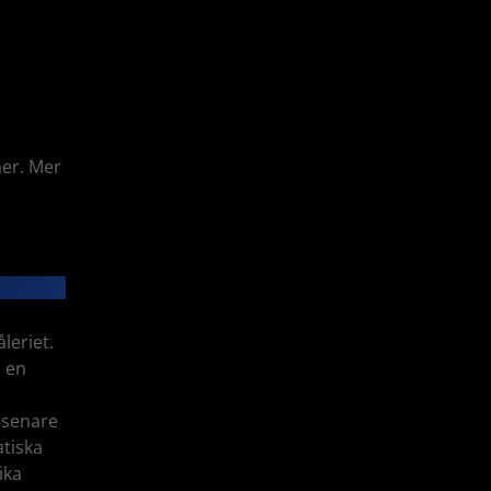
åer. Mer
åleriet.
å en
 senare
atiska
ika