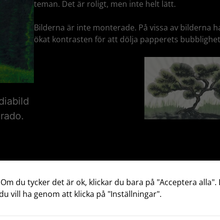
teman. Det är roligt, men inte helt lätt.
Bilderna är inte monterade. På vissa av bilderna h
ökat kontrasten för att dölja papperets bubblighet
iabild
orado.
 Om du tycker det är ok, klickar du bara på "Acceptera alla". 
du vill ha genom att klicka på "Inställningar".