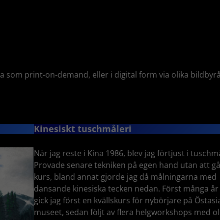
a som print-on-demand, eller i digital form via olika bildbyr
Kinesiskt tuschmåleri
När jag reste i Kina 1986, blev jag förtjust i tuschm
Provade senare tekniken på egen hand utan att g
kurs, bland annat gjorde jag då målningarna med
dansande kinesiska tecken nedan. Först många år
gick jag först en kvällskurs för nybörjare på Östasi
museet, sedan följt av flera helgworkshops med ol