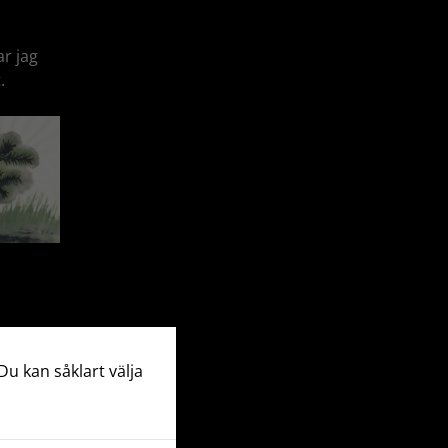
ar jag
.
Du kan såklart välja