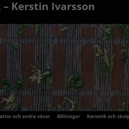
 – Kerstin Ivarsson
attor och andra vävar
Målningar
Keramik och skul